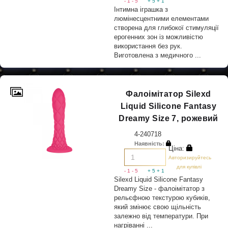
- 1
- 5
+ 5
+ 1
Інтимна іграшка з
люмінесцентними елементами
створена для глибокої стимуляції
ерогенних зон із можливістю
використання без рук.
Виготовлена з медичного ...
Фалоімітатор Silexd
Liquid Silicone Fantasy
Dreamy Size 7, рожевий
4-240718
Наявність:
Ціна:
Авторизируйтесь
для купівлі
- 1
- 5
+ 5
+ 1
Silexd Liquid Silicone Fantasy
Dreamy Size - фалоімітатор з
рельєфною текстурою кубиків,
який змінює свою щільність
залежно від температури. При
нагріванні ...