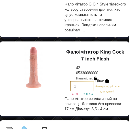
Фалоімітатор G Girl Style тілесного
кольору створений для тих, хто
цінує компактність та
універсальність в інтимних
іграшках. Завдяки невеликим
розмірам ...
Фалоімітатор King Cock
7 inch Flesh
42-
05330680000
Наявність:
Ціна:
Авторизируйтесь
для купівлі
- 1
- 5
+ 5
+ 1
Фалоімітатор реалістичний на
присосці. Довжина без присоски:
17 см Діаметр: 3,5 - 4 см