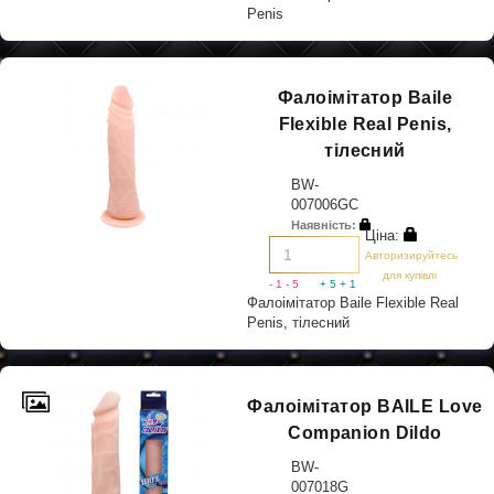
Penis
Фалоімітатор Baile
Flexible Real Penis,
тілесний
BW-
007006GC
Наявність:
Ціна:
Авторизируйтесь
для купівлі
- 1
- 5
+ 5
+ 1
Фалоімітатор Baile Flexible Real
Penis, тілесний
Фалоімітатор BAILE Love
Companion Dildo
BW-
007018G