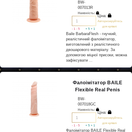
BW-
007013R
Наявність:
Ціна:
Авторизируйтесь
для купівлі
- 1
- 5
+ 5
+ 1
Baile BarbaraFlesh - гнучкий,
реалістичний фалоімітатор,
виготовлений з реалістичного
двошарового матеріалу. За
допомогою міцної присоки, можна
зафіксувати ...
Фалоімітатор BAILE
Flexible Real Penis
BW-
007018GC
Наявність:
Ціна:
Авторизируйтесь
для купівлі
- 1
- 5
+ 5
+ 1
Фалоімітатор BAILE Flexible Real