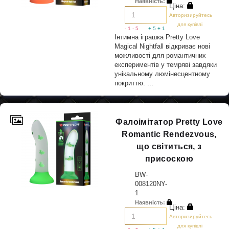
Наявність:
Ціна:
Авторизируйтесь
для купівлі
- 1
- 5
+ 5
+ 1
Інтимна іграшка Pretty Love
Magical Nightfall відкриває нові
можливості для романтичних
експериментів у темряві завдяки
унікальному люмінесцентному
покриттю. ...
Фалоімітатор Pretty Love
Romantic Rendezvous,
що світиться, з
присоскою
BW-
008120NY-
1
Наявність:
Ціна:
Авторизируйтесь
для купівлі