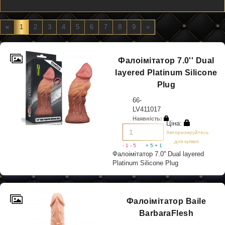
«
1
2
3
4
5
6
7
8
9
»
Фалоімітатор 7.0'' Dual
layered Platinum Silicone
Plug
66-
LV411017
Наявність:
Ціна:
Авторизируйтесь
для купівлі
- 1
- 5
+ 5
+ 1
Фалоімітатор 7.0'' Dual layered
Platinum Silicone Plug
Фалоімітатор Baile
BarbaraFlesh