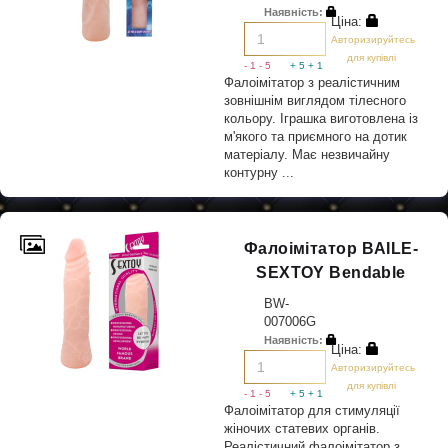
Наявність:
Ціна:
Авторизируйтесь
для купівлі
- 1
- 5
+ 5
+ 1
Фалоімітатор з реалістичним
зовнішнім виглядом тілесного
кольору. Іграшка виготовлена із
м'якого та приємного на дотик
матеріалу. Має незвичайну
контурну ...
Фалоімітатор BAILE-
SEXTOY Bendable
BW-
007006G
Наявність:
Ціна:
Авторизируйтесь
для купівлі
- 1
- 5
+ 5
+ 1
Фалоімітатор для стимуляції
жіночих статевих органів.
Реалістичний фалоімітатор з