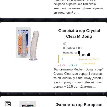
яскраво вираженою голівкою і
венозної системою. Дуже гнучкий,
виготовлений з ...
Фалоімітатор Crystal
Clear M Dong
42-
05244840000
Наявність:
Ціна:
Авторизируйтесь
для купівлі
- 1
- 5
+ 5
+ 1
Фалоімітатор Medium Dong із серії
Crystal Clear має середні розміри,
та виконаний у стильному дизайні
у прозорому кольорі. Девайс має
довжину 19,5 см., Діаметр ...
Фалоімітатор European