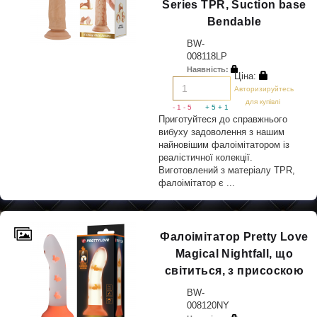
Series TPR, Suction base
Bendable
BW-
008118LP
Наявність:
Ціна:
Авторизируйтесь
для купівлі
- 1
- 5
+ 5
+ 1
Приготуйтеся до справжнього
вибуху задоволення з нашим
найновішим фалоімітатором із
реалістичної колекції.
Виготовлений з матеріалу TPR,
фалоімітатор є ...
Фалоімітатор Pretty Love
Magical Nightfall, що
світиться, з присоскою
BW-
008120NY