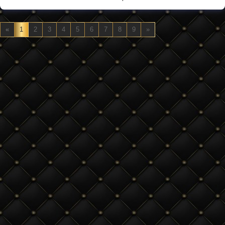
«
1
2
3
4
5
6
7
8
9
»