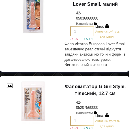
Lover Small, малий
42-
05036060000
Наявність:
Ціна:
Авторизируйтесь
для купівлі
- 1
- 5
+ 5
+ 1
Фалоімітатор European Lover Small
забезпечує реалістичні відчуття
завдяки анатомічно точній формі з
деталізованою текстурою.
Виготовлений з якісного ...
Фалоімітатор G Girl Style,
тілесний, 12.7 см
42-
05207560000
Наявність:
Ціна:
Авторизируйтесь
для купівлі
- 1
- 5
+ 5
+ 1