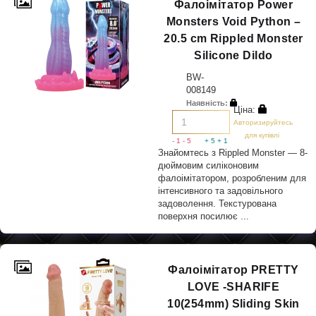
Фалоімітатор Power
Monsters Void Python –
20.5 cm Rippled Monster
Silicone Dildo
BW-
008149
Наявність:
Ціна:
Авторизируйтесь
для купівлі
- 1
- 5
+ 5
+ 1
Знайомтесь з Rippled Monster — 8-
дюймовим силіконовим
фалоімітатором, розробленим для
інтенсивного та задовільного
задоволення. Текстурована
поверхня посилює ...
Фалоімітатор PRETTY
LOVE -SHARIFE
10(254mm) Sliding Skin