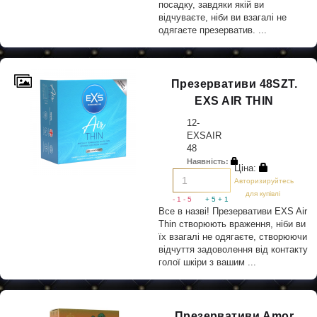
посадку, завдяки якій ви
відчуваєте, ніби ви взагалі не
одягаєте презерватив. ...
Презервативи 48SZT.
EXS AIR THIN
12-
EXSAIR
48
Наявність:
Ціна:
Авторизируйтесь
для купівлі
- 1
- 5
+ 5
+ 1
Все в назві! Презервативи EXS Air
Thin створюють враження, ніби ви
їх взагалі не одягаєте, створюючи
відчуття задоволення від контакту
голої шкіри з вашим ...
Презервативи Amor