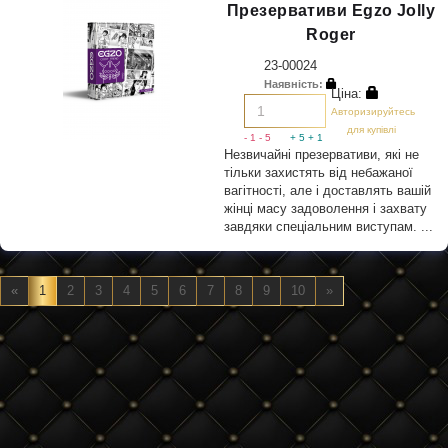
Презервативи Egzo Jolly
Roger
23-00024
Наявність:
Ціна:
Авторизируйтесь
для купівлі
- 1
- 5
+ 5
+ 1
Незвичайні презервативи, які не
тільки захистять від небажаної
вагітності, але і доставлять вашій
жінці масу задоволення і захвату
завдяки спеціальним виступам. ...
«
1
2
3
4
5
6
7
8
9
10
»