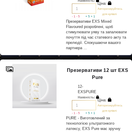
Наявність:
Ціна:
Авторизируйтесь
для купівлі
- 1
- 5
+ 5
+ 1
Презервативи EXS Mixed
Flavoured розроблені, щоб
стимулювати уяву та запалювати
почуття під час статевого акту та
прелюдії. Спокушаючи вашого
партнера ...
Презервативи 12 шт EXS
Pure
12-
EXSPURE
Наявність:
Ціна:
Авторизируйтесь
для купівлі
- 1
- 5
+ 5
+ 1
PURE - Виготовлений за
технологією ультратонкого
латексу, EXS Pure має зручну