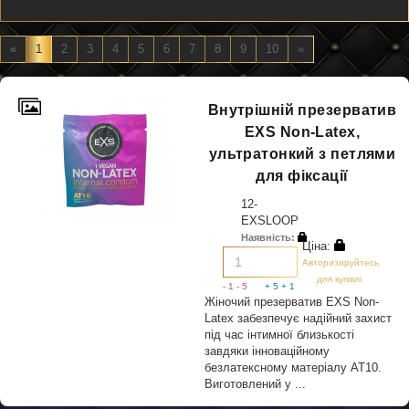
«
1
2
3
4
5
6
7
8
9
10
»
Внутрішній презерватив
EXS Non-Latex,
ультратонкий з петлями
для фіксації
12-
EXSLOOP
Наявність:
Ціна:
Авторизируйтесь
для купівлі
- 1
- 5
+ 5
+ 1
Жіночий презерватив EXS Non-
Latex забезпечує надійний захист
під час інтимної близькості
завдяки інноваційному
безлатексному матеріалу AT10.
Виготовлений у ...