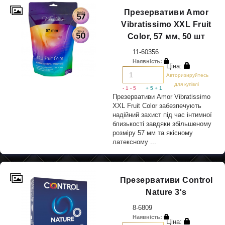
Презервативи Amor
Vibratissimo XXL Fruit
Color, 57 мм, 50 шт
11-60356
Наявність:
Ціна:
Авторизируйтесь
для купівлі
- 1
- 5
+ 5
+ 1
Презервативи Amor Vibratissimo
XXL Fruit Color забезпечують
надійний захист під час інтимної
близькості завдяки збільшеному
розміру 57 мм та якісному
латексному ...
Презервативи Control
Nature 3's
8-6809
Наявність:
Ціна: