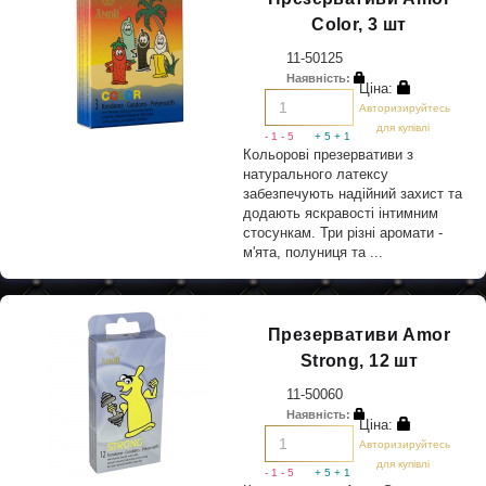
Color, 3 шт
11-50125
Наявність:
Ціна:
Авторизируйтесь
для купівлі
- 1
- 5
+ 5
+ 1
Кольорові презервативи з
натурального латексу
забезпечують надійний захист та
додають яскравості інтимним
стосункам. Три різні аромати -
м'ята, полуниця та ...
Презервативи Amor
Strong, 12 шт
11-50060
Наявність:
Ціна:
Авторизируйтесь
для купівлі
- 1
- 5
+ 5
+ 1