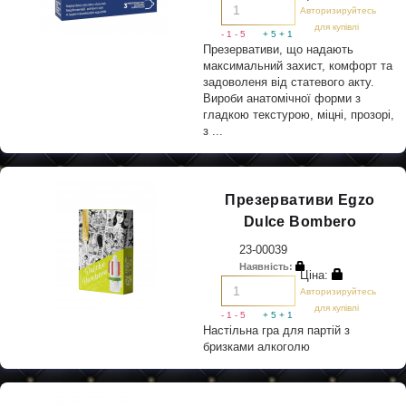
Авторизируйтесь
для купівлі
- 1
- 5
+ 5
+ 1
Презервативи, що надають
максимальний захист, комфорт та
задоволеня від статевого акту.
Вироби анатомічної форми з
гладкою текстурою, міцні, прозорі,
з ...
Презервативи Egzo
Dulce Bombero
23-00039
Наявність:
Ціна:
Авторизируйтесь
для купівлі
- 1
- 5
+ 5
+ 1
Настільна гра для партій з
бризками алкоголю