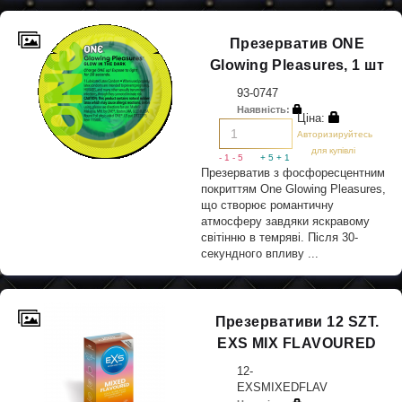
Презерватив ONE
Glowing Pleasures, 1 шт
93-0747
Наявність:
Ціна:
Авторизируйтесь
для купівлі
- 1
- 5
+ 5
+ 1
Презерватив з фосфоресцентним
покриттям One Glowing Pleasures,
що створює романтичну
атмосферу завдяки яскравому
світінню в темряві. Після 30-
секундного впливу ...
Презервативи 12 SZT.
EXS MIX FLAVOURED
12-
EXSMIXEDFLAV