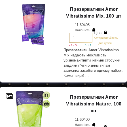
Презервативи Amor
Vibratissimo Mix, 100 шт
11-60405
Наявність:
Ціна:
Авторизируйтесь
для купівлі
- 1
- 5
+ 5
+ 1
Презервативи Amor Vibratissimo
Mix надають можливість
урізноманітнити інтимні стосунки
завдяки п'яти різним типам
захисних засобів в одному наборі.
Кожен виріб ...
Презервативи Amor
Vibratissimo Nature, 100
шт
11-60400
Наявність: