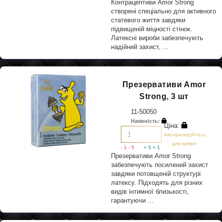
Контрацептиви Amor Strong
створені спеціально для активного
статевого життя завдяки
підвищеній міцності стінок.
Латексні вироби забезпечують
надійний захист, ...
Презервативи Amor
Strong, 3 шт
11-50050
Наявність:
Ціна:
Авторизируйтесь
для купівлі
- 1
- 5
+ 5
+ 1
Презервативи Amor Strong
забезпечують посилений захист
завдяки потовщеній структурі
латексу. Підходять для різних
видів інтимної близькості,
гарантуючи ...