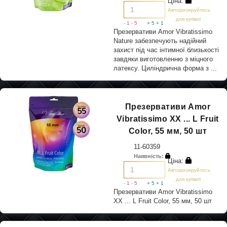
Ціна:
Авторизируйтесь
для купівлі
- 1
- 5
+ 5
+ 1
Презервативи Amor Vibratissimo
Nature забезпечують надійний
захист під час інтимної близькості
завдяки виготовленню з міцного
латексу. Циліндрична форма з ...
Презервативи Amor
Vibratissimo XX ... L Fruit
Color, 55 мм, 50 шт
11-60359
Наявність:
Ціна:
Авторизируйтесь
для купівлі
- 1
- 5
+ 5
+ 1
Презервативи Amor Vibratissimo
XX ... L Fruit Color, 55 мм, 50 шт