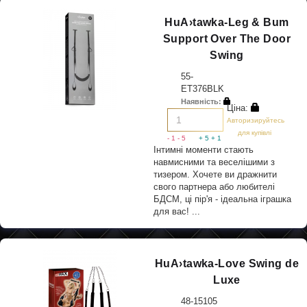
HuA›tawka-Leg & Bum
Support Over The Door
Swing
55-
ET376BLK
Наявність:
Ціна:
Авторизируйтесь
для купівлі
- 1
- 5
+ 5
+ 1
Інтимні моменти стають
навмисними та веселішими з
тизером. Хочете ви дражнити
свого партнера або любителі
БДСМ, ці пір'я - ідеальна іграшка
для вас! ...
HuA›tawka-Love Swing de
Luxe
48-15105