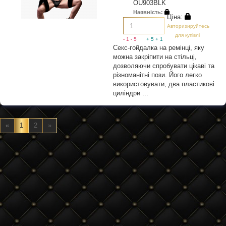
OU903BLK
Наявність:
Ціна:
Авторизируйтесь
для купівлі
- 1
- 5
+ 5
+ 1
Секс-гойдалка на ремінці, яку
можна закріпити на стільці,
дозволяючи спробувати цікаві та
різноманітні пози. Його легко
використовувати, два пластикові
циліндри ...
«
1
2
»