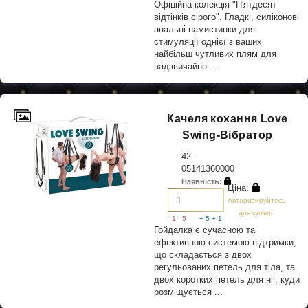
Офіційна колекція "П'ятдесят
відтінків сірого". Гладкі, силіконові
анальні намистинки для
стимуляції однієї з ваших
найбільш чутливих плям для
надзвичайно ...
Качеля кохання Love
Swing-Вібратор
42-
05141360000
Наявність:
Ціна:
Авторизируйтесь
для купівлі
- 1
- 5
+ 5
+ 1
Гойдалка є сучасною та
ефективною системою підтримки,
що складається з двох
регульованих петель для тіла, та
двох коротких петель для ніг, куди
розміщується ...