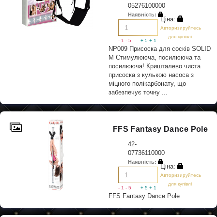
05276100000
Наявність:
Ціна:
Авторизируйтесь
для купівлі
- 1
- 5
+ 5
+ 1
NP009 Присоска для сосків SOLID
M Стимулююча, посилююча та
посилююча! Кришталево чиста
присоска з кулькою насоса з
міцного полікарбонату, що
забезпечує точну ...
FFS Fantasy Dance Pole
42-
07736110000
Наявність:
Ціна:
Авторизируйтесь
для купівлі
- 1
- 5
+ 5
+ 1
FFS Fantasy Dance Pole