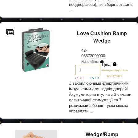
неодноразово), які зберігаються в
...
Love Cushion Ramp
Wedge
42-
05372090000
Наявність:
Ціна:
Авторизируйтесь
для купівлі
- 1
- 5
+ 5
+ 1
З захоплюючими електричними
імпульсами для задніх дверей!
Акумуляторна втулка з 3 силами
електричної стимуляції та 7
режимами вібрації - усім можна
управляти ...
Wedge/Ramp