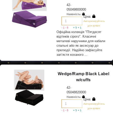
42-
05049800000
Наявність:
Ціна:
Авторизируйтесь
для купівлі
- 1
- 5
+ 5
+ 1
Офіційна колекція "П'ятдесят
відтінків сірого". Класичні
металеві наручники для кабали
спальні або як аксесуар до
прелюдії. Надійно зафіксуйте
зап’ястя коханого ...
Wedge/Ramp Black Label
w/cuffs
42-
05048820000
Наявність:
Ціна:
Авторизируйтесь
для купівлі
- 1
- 5
+ 5
+ 1