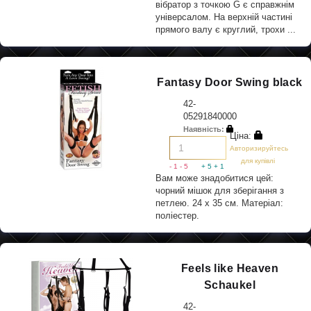
вібратор з точкою G є справжнім
універсалом. На верхній частині
прямого валу є круглий, трохи ...
Fantasy Door Swing black
42-
05291840000
Наявність:
Ціна:
Авторизируйтесь
для купівлі
- 1
- 5
+ 5
+ 1
Вам може знадобитися цей:
чорний мішок для зберігання з
петлею. 24 х 35 см. Матеріал:
поліестер.
Feels like Heaven
Schaukel
42-