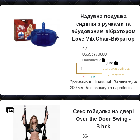
Надувна подушка
сидіння з ручками та
вбудованим вібратором
Love Vib.Chair-Вібратор
42-
05653770000
Наявність:
Ціна:
Авторизируйтесь
для купівлі
- 1
- 5
+ 5
+ 1
Зроблено в Німеччині. Велика туба
200 мл. Без запаху та парабенів.
Секс гойдалка на двері
Over the Door Swing -
Black
36-