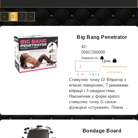
«
1
2
»
Big Bang Penetrator
42-
05917260000
Наявність:
Ціна:
Авторизируйтесь
для купівлі
- 1
- 5
+ 5
+ 1
Стимулює точку G! Вібратор з
м'якою поверхнею, 7 режимами
вібрації і 3 швидкостями.
Наконечник у формі краплі
стимулює точку G своєю
функцією «стукання». Повна ...
Bondage Board