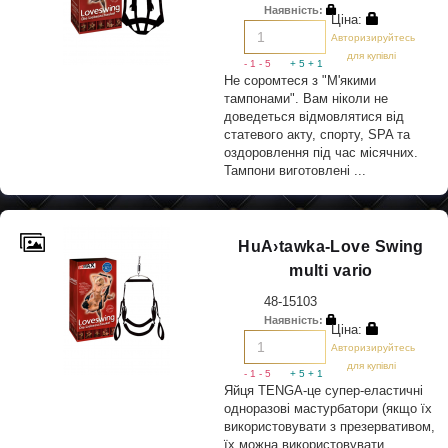
Наявність:
Ціна:
Авторизируйтесь
для купівлі
- 1
- 5
+ 5
+ 1
Не соромтеся з "М'якими
тампонами". Вам ніколи не
доведеться відмовлятися від
статевого акту, спорту, SPA та
оздоровлення під час місячних.
Тампони виготовлені ...
HuA›tawka-Love Swing
multi vario
48-15103
Наявність:
Ціна:
Авторизируйтесь
для купівлі
- 1
- 5
+ 5
+ 1
Яйця TENGA-це супер-еластичні
одноразові мастурбатори (якщо їх
використовувати з презервативом,
їх можна використовувати