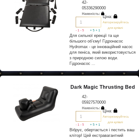
42-
05336290000
Наявність:
Ціна:
Авторизируйтесь
для купівлі
- 1
- 5
+ 5
+ 1
Для сильної ерекції та ще
більшого об’єму! Гідронасос
Hydromax - це інноваційний насос
для пеніса, який використовується
з природною силою води.
Гідронасос ...
Dark Magic Thrusting Bed
42-
05927570000
Наявність:
Ціна:
Авторизируйтесь
для купівлі
- 1
- 5
+ 5
+ 1
Вібрує, обертається і пестить ваш
клітор! Цей екстравагантний